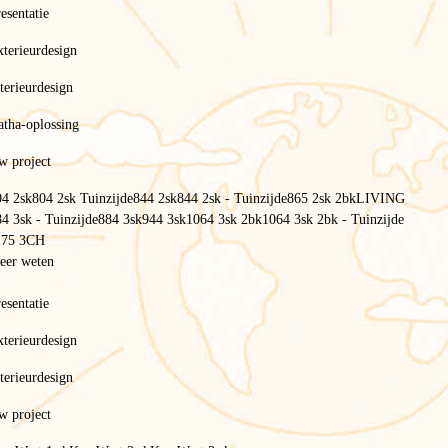
esentatie
terieurdesign
terieurdesign
atha-oplossing
w project
04 2sk
804 2sk Tuinzijde
844 2sk
844 2sk - Tuinzijde
865 2sk 2bk
LIVING
4 3sk - Tuinzijde
884 3sk
944 3sk
1064 3sk 2bk
1064 3sk 2bk - Tuinzijde
175 3CH
eer weten
INTUITION
esentatie
terieurdesign
Stacaravantrends 2026
terieurdesign
Het gamma
Key West
w project