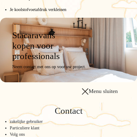
Je koolstofvoetafdruk verkleinen
Stacaravans
kopen voor
professionals
Neem contact met ons op voor uw project.
Menu sluiten
Contact
zakelijke gebruiker
Particuliere klant
Volg ons