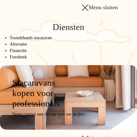
Menu sluiten
Diensten
Tweedehands stacaravan
Aftersales
Financiën
Fototheek
Stacaravans
kopen voor
professionals
Neem contact met ons op voor uw project.