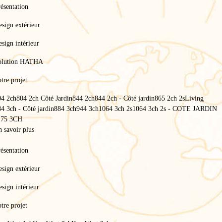
ésentation
sign extérieur
sign intérieur
olution HATHA
tre projet
04 2ch
804 2ch Côté Jardin
844 2ch
844 2ch - Côté jardin
865 2ch 2s
Living
4 3ch - Côté jardin
884 3ch
944 3ch
1064 3ch 2s
1064 3ch 2s - COTE JARDIN
175 3CH
 savoir plus
Accueil
/
ésentation
Services
/
Service après-vente Mobil-Home
sign extérieur
Service après-vente Mobil-
sign intérieur
tre projet
Home