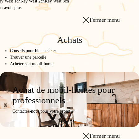
ey West 1ch
Key West 2ch
Key West 3ch
 savoir plus
Fermer menu
Achats
Conseils pour bien acheter
Trouver une parcelle
Acheter son mobil-home
Achat de mobil-homes pour
professionnels
Contactez-nous pour votre projet
Fermer menu