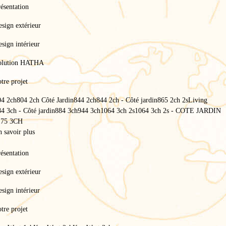
ésentation
sign extérieur
sign intérieur
olution HATHA
tre projet
04 2ch
804 2ch Côté Jardin
844 2ch
844 2ch - Côté jardin
865 2ch 2s
Living
4 3ch - Côté jardin
884 3ch
944 3ch
1064 3ch 2s
1064 3ch 2s - COTE JARDIN
175 3CH
 savoir plus
ésentation
Accueil
/
sign extérieur
Key West
/
Mobil-home 4 saisons haut de gamme
sign intérieur
Mobil-home 4 saisons haut
tre projet