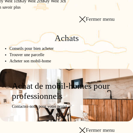
de gamme
ey West 1ch
Key West 2ch
Key West 3ch
 savoir plus
Fermer menu
Achats
Conseils pour bien acheter
Trouver une parcelle
Acheter son mobil-home
Achat de mobil-homes pour
professionnels
Contactez-nous pour votre projet
Fermer menu