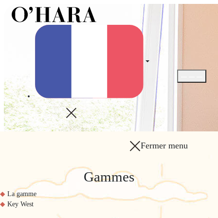
Ouvrir / Fer
Fermer menu
Gammes
La gamme
Key West