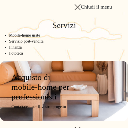
Home
/
Chiudi il menu
Il brand
/
I partner
Servizi
Partner O'Hara
Mobile-home usate
Servizio post-vendita
Finanza
Fototeca
Acquisto di
mobile-home per
professionisti
Contattateci per il vostro progetto