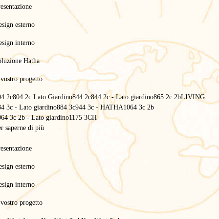
esentazione
sign esterno
sign interno
oluzione Hatha
 vostro progetto
04 2c
804 2c Lato Giardino
844 2c
844 2c - Lato giardino
865 2c 2b
LIVING
4 3c - Lato giardino
884 3c
944 3c - HATHA
1064 3c 2b
64 3c 2b - Lato giardino
1175 3CH
r saperne di più
esentazione
sign esterno
sign interno
 vostro progetto