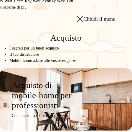
ey West 1 cam.
Key West 2 ch
Key West 3 ch
r saperne di più
Chiudi il menu
Acquisto
I segreti per un buon acquisto
Il tuo distributore
Mobile-home adatte alle vostre esigenze
Acquisto di
mobile-home per
professionisti
Contattateci per il vostro progetto