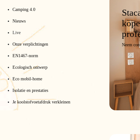
Camping 4.0
Stac
kope
Nieuws
prof
Live
Onze verplichtingen
Neem cont
EN1467-norm
Ecologisch ontwerp
Eco mobil-home
Isolatie en prestaties
Je koolstofvoetafdruk verkleinen