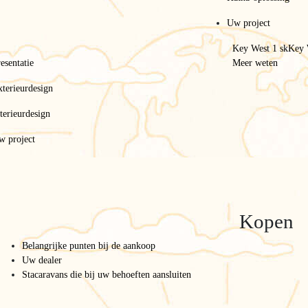
Uw project
Key West 1 sk
Key 
esentatie
Meer weten
terieurdesign
terieurdesign
w project
Kopen
Home
/
Het gamma
/
Luxe vier seizoenen stacaravan
Luxe vier seizoenen stacara
Belangrijke punten bij de aankoop
Uw dealer
Stacaravans die bij uw behoeften aansluiten