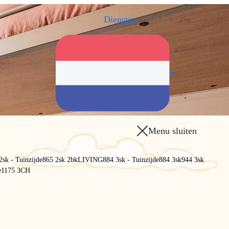
Diensten
.
.
Menu sluiten
2sk - Tuinzijde
865 2sk 2bk
LIVING
884 3sk - Tuinzijde
884 3sk
944 3sk
e
1175 3CH