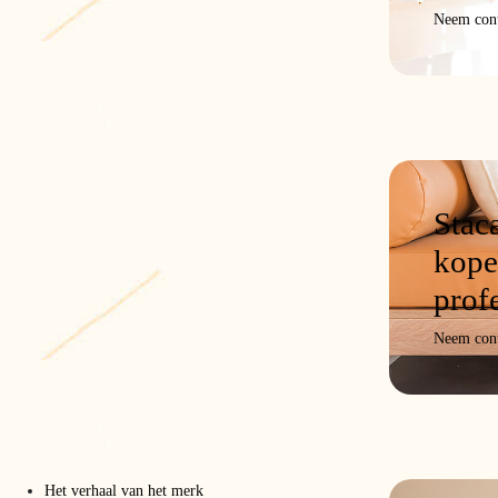
Neem cont
Stac
kope
prof
Neem cont
Het verhaal van het merk