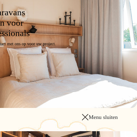
aravans
n voor
essionals
act met ons op voor uw project.
Menu sluiten