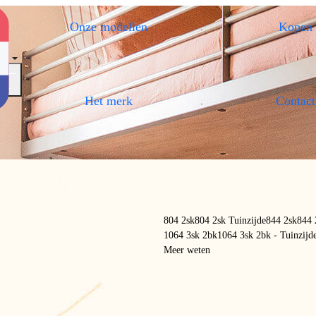
Onze modellen
Kopen
.
Menu openen / Menu sluiten
Het merk
Contact
.
804 2sk
804 2sk Tuinzijde
844 2sk
844 
1064 3sk 2bk
1064 3sk 2bk - Tuinzijd
Meer weten