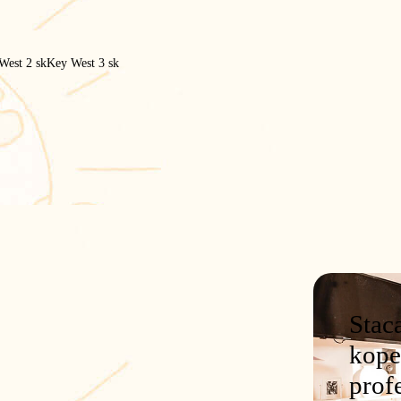
West 2 sk
Key West 3 sk
Stac
van
kope
prof