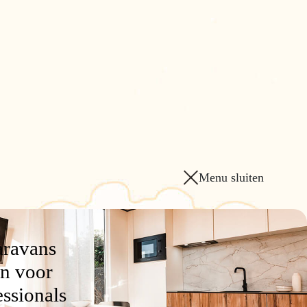
Menu sluiten
aravans
n voor
essionals