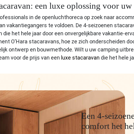
tacaravan: een luxe oplossing voor 
professionals in de openluchthoreca op zoek naar accomm
 vakantiegangers te voldoen. De 4-seizoenen stacarav
 die het hele jaar door een onvergelijkbare vakantie-erva
ent O'Hara stacaravans, hoe ze zich onderscheiden door
elijk ontwerp en bouwmethode. Wilt u uw camping uitbr
am voor de prijs van een
luxe stacaravan
die het hele j
Een 4-seizoene
comfort het he