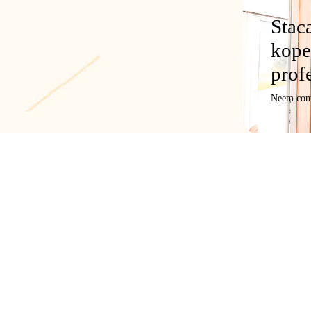
Stac
kope
prof
Neem cont