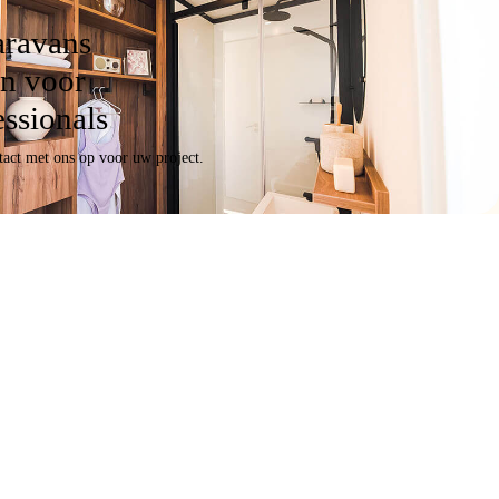
aravans
n voor
essionals
act met ons op voor uw project.