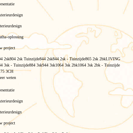
esentatie
terieurdesign
terieurdesign
atha-oplossing
w project
04 2sk
804 2sk Tuinzijde
844 2sk
844 2sk - Tuinzijde
865 2sk 2bk
LIVING
4 3sk - Tuinzijde
884 3sk
944 3sk
1064 3sk 2bk
1064 3sk 2bk - Tuinzijde
175 3CH
eer weten
esentatie
Home
/
terieurdesign
Milieubeleid
/
Milieuvriendelijk
terieurdesign
Duurzame materialen in het
w project