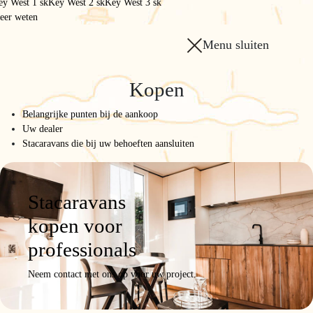
hart van milieuvriendelijke
ey West 1 sk
Key West 2 sk
Key West 3 sk
eer weten
stacaravanbouw
Menu sluiten
Kopen
Belangrijke punten bij de aankoop
Uw dealer
Stacaravans die bij uw behoeften aansluiten
Stacaravans
kopen voor
professionals
Neem contact met ons op voor uw project.