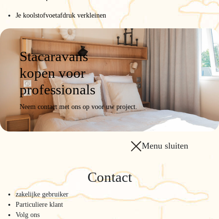
Je koolstofvoetafdruk verkleinen
Stacaravans
kopen voor
professionals
Neem contact met ons op voor uw project.
Menu sluiten
Contact
zakelijke gebruiker
Particuliere klant
Volg ons