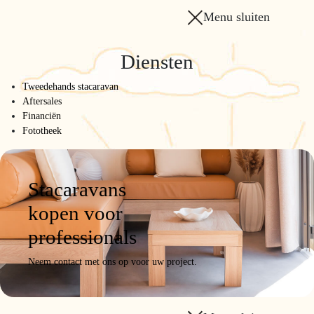
Menu sluiten
Diensten
Tweedehands stacaravan
Aftersales
Financiën
Fototheek
Stacaravans
kopen voor
professionals
Neem contact met ons op voor uw project.