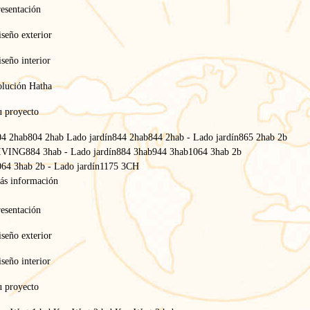
esentación
seño exterior
seño interior
olución Hatha
u proyecto
04 2hab
804 2hab Lado jardín
844 2hab
844 2hab - Lado jardín
865 2hab 2b
IVING
884 3hab - Lado jardín
884 3hab
944 3hab
1064 3hab 2b
64 3hab 2b - Lado jardín
1175 3CH
ás información
esentación
Inicio
/
seño exterior
Politica mdedioambiental
/
Reducir la huella de carbono
seño interior
Reduzca su huella de
u proyecto