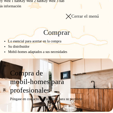
carbono con una
ey West 1 hab
Key West 2 hab
Key West 3 hab
ás información
autocaravana ecológica
Cerrar el menú
Comprar
Lo esencial para acertar en la compra
Su distribuidor
Mobil-homes adaptados a sus necesidades
Compra de
mobil-homes para
profesionales
Póngase en contacto con nosotros para su proyecto