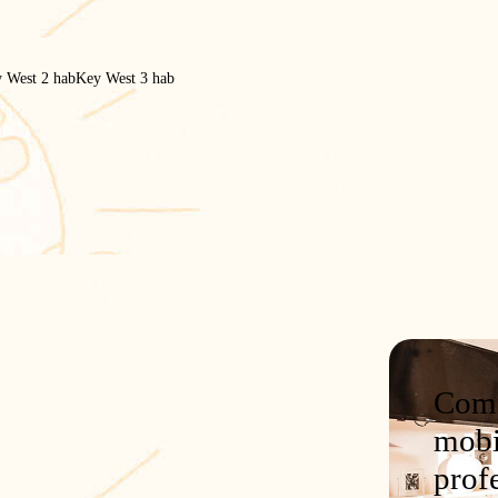
 West 2 hab
Key West 3 hab
Comp
mobi
prof