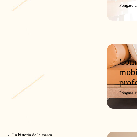
Póngase e
Comp
mobi
prof
Póngase e
La historia de la marca