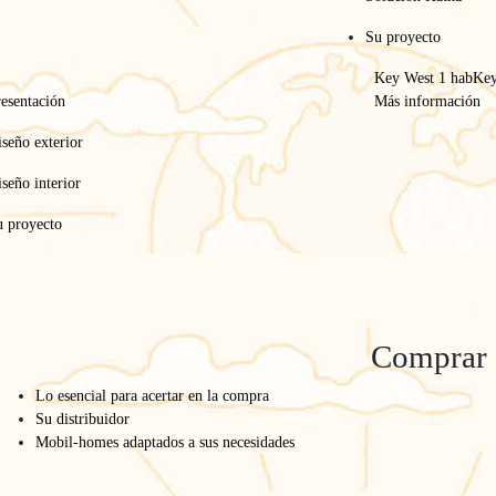
Su proyecto
Key West 1 hab
Key
esentación
Más información
seño exterior
seño interior
u proyecto
Comprar
Inicio
/
La gama
/
Solución Hatha
Solución Hatha
Lo esencial para acertar en la compra
Su distribuidor
Mobil-homes adaptados a sus necesidades