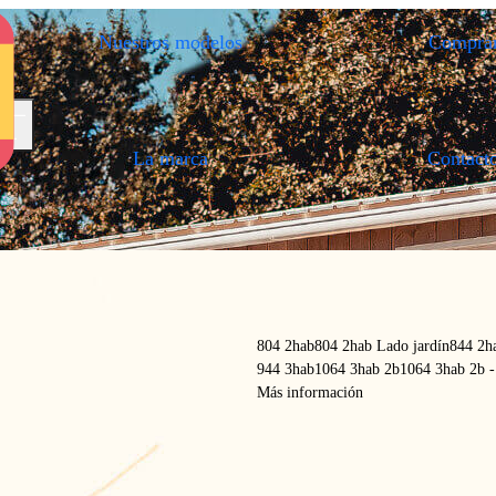
Nuestros modelos
Compra
.
brir / Cerrar el menú
La marca
Contact
.
804 2hab
804 2hab Lado jardín
844 2h
944 3hab
1064 3hab 2b
1064 3hab 2b -
Más información