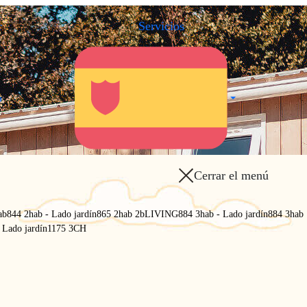
r
Servicios
.
.
o
Cerrar el menú
ab
844 2hab - Lado jardín
865 2hab 2b
LIVING
884 3hab - Lado jardín
884 3hab
 Lado jardín
1175 3CH