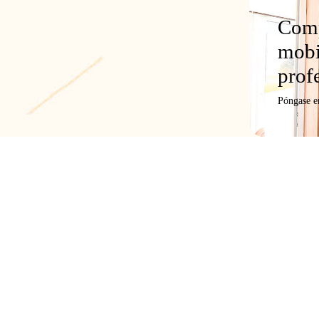
Comp
mobi
prof
Póngase e