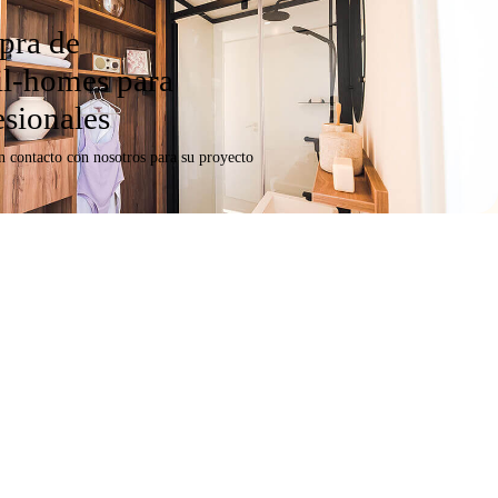
ra de
l-homes para
esionales
n contacto con nosotros para su proyecto