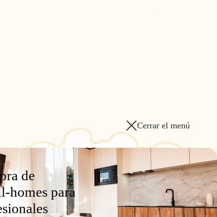
Cerrar el menú
ra de
l-homes para
esionales