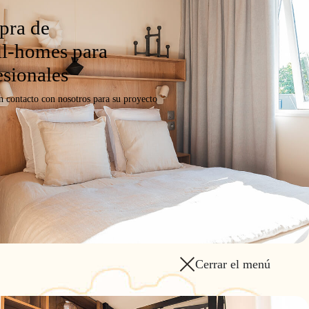
ra de
l-homes para
esionales
n contacto con nosotros para su proyecto
Cerrar el menú