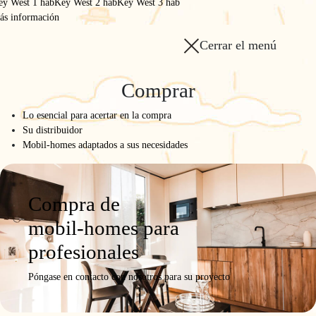
lujo
ey West 1 hab
Key West 2 hab
Key West 3 hab
ás información
Cerrar el menú
Comprar
Lo esencial para acertar en la compra
Su distribuidor
Mobil-homes adaptados a sus necesidades
Compra de
mobil-homes para
profesionales
Póngase en contacto con nosotros para su proyecto