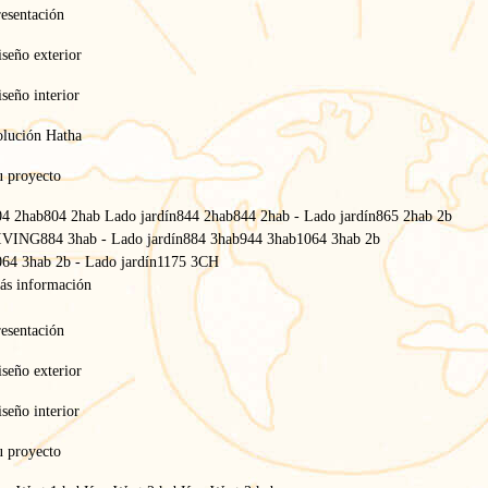
esentación
seño exterior
seño interior
olución Hatha
u proyecto
04 2hab
804 2hab Lado jardín
844 2hab
844 2hab - Lado jardín
865 2hab 2b
IVING
884 3hab - Lado jardín
884 3hab
944 3hab
1064 3hab 2b
64 3hab 2b - Lado jardín
1175 3CH
ás información
esentación
Inicio
/
seño exterior
Comprar
/
Precio de una casa móvil de lujo
seño interior
Precio de una casa móvil de
u proyecto