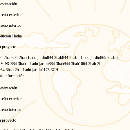
esentación
seño exterior
seño interior
olución Hatha
u proyecto
04 2hab
804 2hab Lado jardín
844 2hab
844 2hab - Lado jardín
865 2hab 2b
IVING
884 3hab - Lado jardín
884 3hab
944 3hab
1064 3hab 2b
64 3hab 2b - Lado jardín
1175 3CH
ás información
esentación
Inicio
/
seño exterior
Politica mdedioambiental
/
Ecorresponsable
seño interior
Materiales sostenibles en el
u proyecto