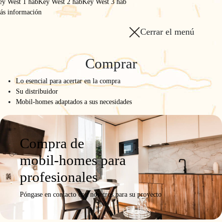
corazón de la construcción
ey West 1 hab
Key West 2 hab
Key West 3 hab
ás información
ecológica de autocaravanas
Cerrar el menú
Comprar
Lo esencial para acertar en la compra
Su distribuidor
Mobil-homes adaptados a sus necesidades
Compra de
mobil-homes para
profesionales
Póngase en contacto con nosotros para su proyecto