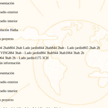
esentación
seño exterior
seño interior
olución Hatha
u proyecto
04 2hab
804 2hab Lado jardín
844 2hab
844 2hab - Lado jardín
865 2hab 2b
IVING
884 3hab - Lado jardín
884 3hab
944 3hab
1064 3hab 2b
64 3hab 2b - Lado jardín
1175 3CH
ás información
INTUITION
esentación
seño exterior
Tendencias 2026 en mobil-homes
seño interior
La gama
Key West
u proyecto