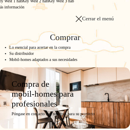
ey West 1 hab
Key West 2 hab
Key West 3 hab
ás información
Cerrar el menú
Comprar
Lo esencial para acertar en la compra
Su distribuidor
Mobil-homes adaptados a sus necesidades
Compra de
mobil-homes para
profesionales
Póngase en contacto con nosotros para su proyecto