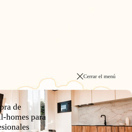
Cerrar el menú
ra de
l-homes para
esionales