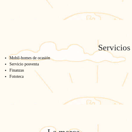
Servicios
Mobil-homes de ocasión
Servicio posventa
Finanzas
Fototeca
La marca O'Hara se complace en participar en
Hermo García, nuestro responsable co
¡Venga a descu