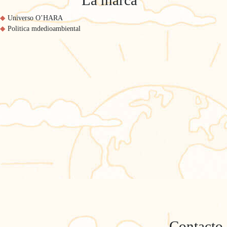
La marca
Universo O’HARA
En
Politica mdedioambiental
Key wes
la hoste
O'HARA
Comprar
LA GAMA
Conviértase en propietario
KEY WEST
Encuentre una parcela para
Mobil-home de gama lata
su mobil-home
Escoja su mobil-home
Precios de las
Contacto