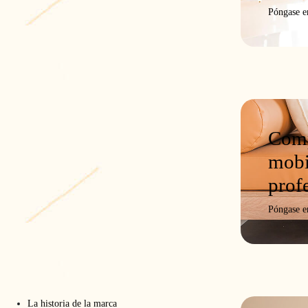
Póngase e
Comp
mobi
prof
 la 7.ª edición de la feria INNOCAMPING, que se celebra
Póngase e
mercial, estará presente para recibirles y presentarle
brir el primer modelo PMR de 50 m² de la nueva colecci
Encuéntrenos
La historia de la marca