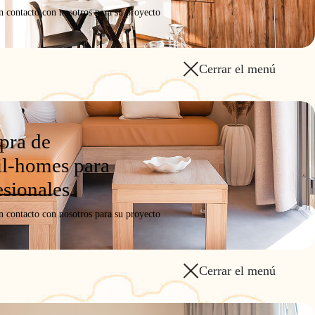
n contacto con nosotros para su proyecto
Cerrar el menú
ra de
l-homes para
esionales
rá en Lleida del 21 al 23 de octubre de 2025.
n contacto con nosotros para su proyecto
s las novedades de la colección 2026.
ón O'Hara 2026!
Cerrar el menú