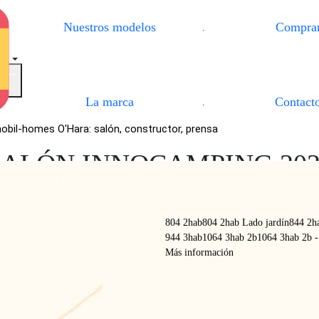
Nuestros modelos
Compra
.
brir / Cerrar el menú
La marca
Contact
.
mobil-homes O'Hara: salón, constructor, prensa
SALÓN INNOCAMPING 202
804 2hab
804 2hab Lado jardín
844 2h
944 3hab
1064 3hab 2b
1064 3hab 2b -
Más información