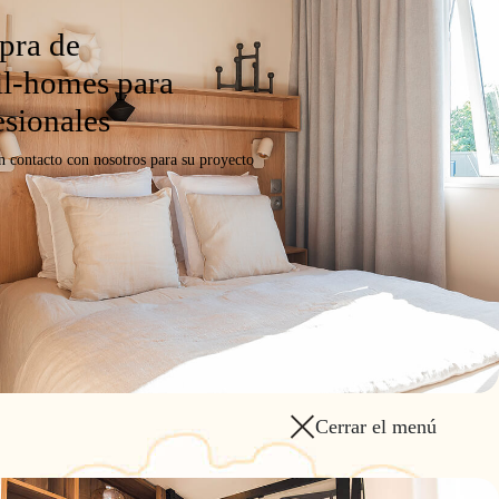
ra de
or
.
l-homes para
esionales
n contacto con nosotros para su proyecto
ujo en
Redes sociales
Cerrar el menú