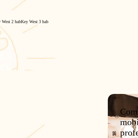
 West 2 hab
Key West 3 hab
Comp
mobi
prof