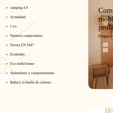
STAND 6019 Pabellón 6
del 21 al 23 de octubre de 2025
camping 4.0
Comp
cuentre más información en la
página web del organizad
mobi
Actualidad
prof
Live
Nuestros compromisos
Póngase e
Norma EN 1647
t 2027: nuestra nueva colección redefine los estándares del l
Ecodiseño
lería al aire libre
Eco mobil-home
Aislamiento y comportamiento
Reducir la huella de carbono
Servicios
La marca
Mobil-homes de ocasión
Socios
Servicio posventa
Actualidad
Finanzas
Particular
Fototeca
Profesional