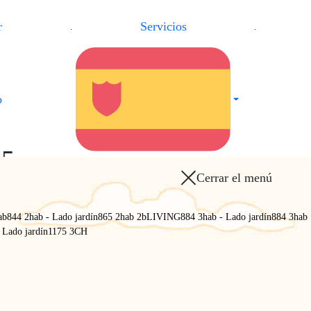
r
Servicios
.
.
o
5
Cerrar el menú
ab
844 2hab - Lado jardín
865 2hab 2b
LIVING
884 3hab - Lado jardín
884 3hab
 Lado jardín
1175 3CH