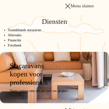
Menu sluiten
Diensten
Tweedehands stacaravan
Aftersales
Financiën
Fototheek
Stacaravans
kopen voor
professionals
Neem contact met ons op voor uw project.