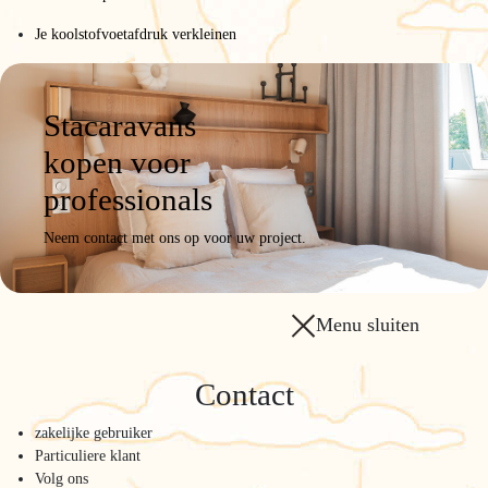
Je koolstofvoetafdruk verkleinen
Stacaravans
kopen voor
professionals
Neem contact met ons op voor uw project.
Menu sluiten
Contact
zakelijke gebruiker
Particuliere klant
Volg ons