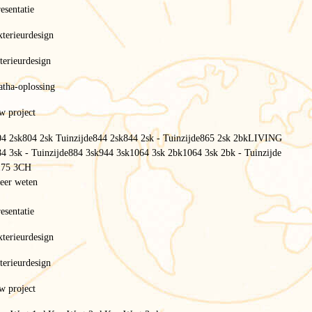
esentatie
terieurdesign
terieurdesign
atha-oplossing
w project
04 2sk
804 2sk Tuinzijde
844 2sk
844 2sk - Tuinzijde
865 2sk 2bk
LIVING
4 3sk - Tuinzijde
884 3sk
944 3sk
1064 3sk 2bk
1064 3sk 2bk - Tuinzijde
175 3CH
eer weten
esentatie
terieurdesign
terieurdesign
w project