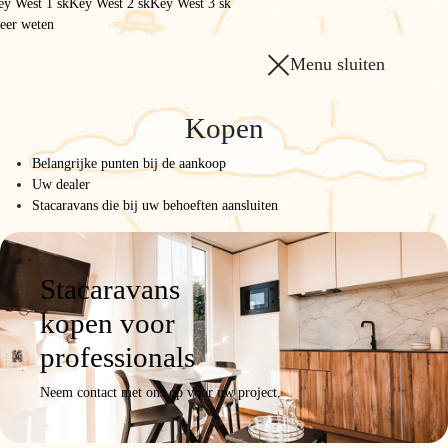
ey West 1 sk
Key West 2 sk
Key West 3 sk
eer weten
Menu sluiten
Home
/
Het gamma
/
Kopen
804 2sk
Belangrijke punten bij de aankoop
804 2sk
Uw dealer
Stacaravans die bij uw behoeften aansluiten
GEDURFD
odel
Productgegevens
Foto’s/video
Configureren
Een
Stacaravans
offerte
aanvrag
kopen voor
professionals
Neem contact met ons op voor uw project.