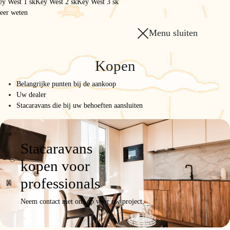
ey West 1 sk
Key West 2 sk
Key West 3 sk
eer weten
Menu sluiten
Home
/
Het gamma
/
Kopen
1064 3sk 2bk
Belangrijke punten bij de aankoop
1064 3sk 2bk
Uw dealer
Stacaravans die bij uw behoeften aansluiten
XXL
odel
Productgegevens
Foto’s/video
Configureren
Een
Stacaravans
offerte
aanvrag
kopen voor
professionals
Neem contact met ons op voor uw project.