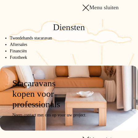
Menu sluiten
Diensten
Tweedehands stacaravan
Aftersales
Financiën
Fototheek
Stacaravans
kopen voor
professionals
Neem contact met ons op voor uw project.