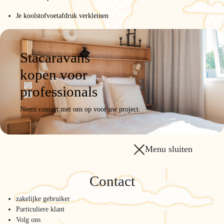
Je koolstofvoetafdruk verkleinen
Stacaravans
kopen voor
professionals
Neem contact met ons op voor uw project.
Menu sluiten
Contact
zakelijke gebruiker
Particuliere klant
Volg ons