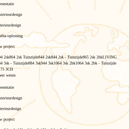
esentatie
terieurdesign
terieurdesign
atha-oplossing
w project
04 2sk
804 2sk Tuinzijde
844 2sk
844 2sk - Tuinzijde
865 2sk 2bk
LIVING
4 3sk - Tuinzijde
884 3sk
944 3sk
1064 3sk 2bk
1064 3sk 2bk - Tuinzijde
175 3CH
eer weten
esentatie
terieurdesign
terieurdesign
w project