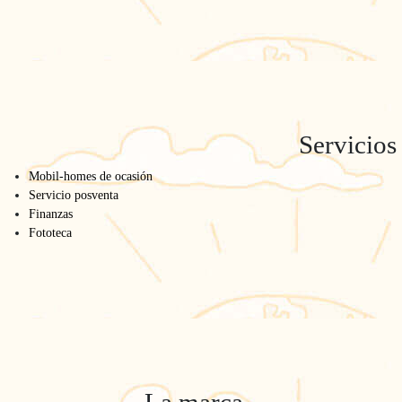
Inicio
/
La gama
/
804 2hab Lado jardín
804 2hab Lado jardín
Servicios
SOÑADOR
Mobil-homes de ocasión
Model
Servicio posventa
Finanzas
Fototeca