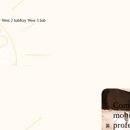
 West 2 hab
Key West 3 hab
Comp
mobi
prof