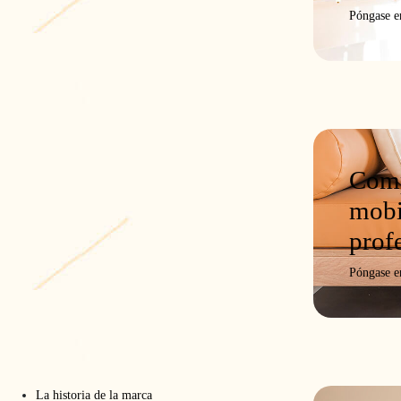
Póngase e
Comp
o
Ficha del producto
Fotos y vídeos
Configurar
Solicitar un
mobi
prof
Póngase e
La historia de la marca