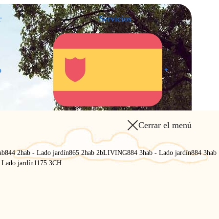
r
Servicios
.
.
o
Cerrar el menú
ab
844 2hab - Lado jardín
865 2hab 2b
LIVING
884 3hab - Lado jardín
884 3hab
 Lado jardín
1175 3CH