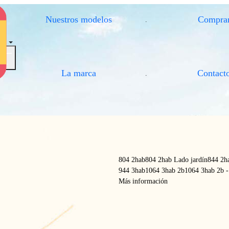
Nuestros modelos
Compra
.
brir / Cerrar el menú
La marca
Contact
.
804 2hab
804 2hab Lado jardín
844 2h
944 3hab
1064 3hab 2b
1064 3hab 2b -
Más información