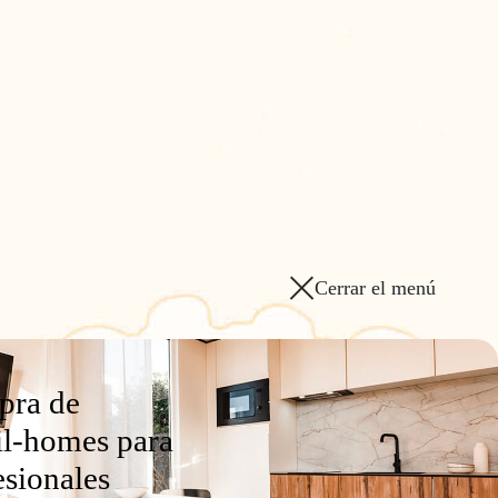
Cerrar el menú
ra de
l-homes para
esionales