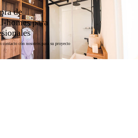
ra de
l-homes para
esionales
n contacto con nosotros para su proyecto