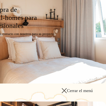
ra de
l-homes para
esionales
n contacto con nosotros para su proyecto
Cerrar el menú