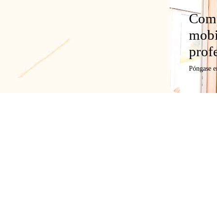
Comp
mobi
prof
Póngase e