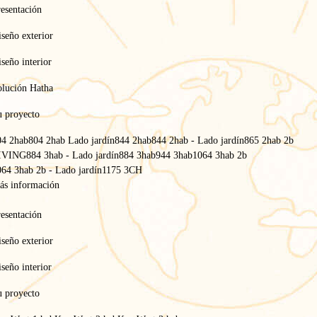
esentación
seño exterior
seño interior
olución Hatha
u proyecto
04 2hab
804 2hab Lado jardín
844 2hab
844 2hab - Lado jardín
865 2hab 2b
IVING
884 3hab - Lado jardín
884 3hab
944 3hab
1064 3hab 2b
64 3hab 2b - Lado jardín
1175 3CH
ás información
esentación
seño exterior
seño interior
u proyecto