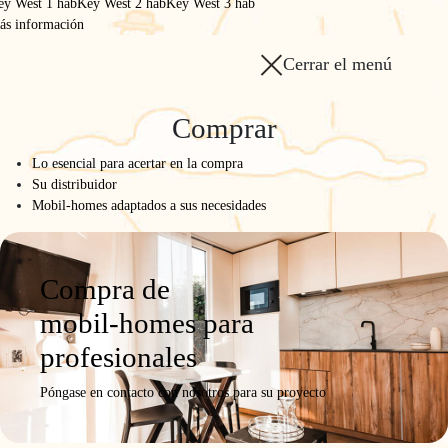
ey West 1 hab
Key West 2 hab
Key West 3 hab
ás información
Cerrar el menú
Inicio
/
La gama
/
Comprar
865 2hab 2b
Lo esencial para acertar en la compra
865 2hab 2b
Su distribuidor
Mobil-homes adaptados a sus necesidades
MODULAR
Modelo
Ficha del
Fotos y
Configurar
Solicitar una
Compra de
producto
vídeos
oferta
mobil-homes para
profesionales
Póngase en contacto con nosotros para su proyecto