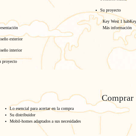
Su proyecto
Key West 1 hab
Key
esentación
Más información
seño exterior
seño interior
u proyecto
Inicio
/
Key West
/
Key West 2 hab
Comprar
Key West 2 hab
Lo esencial para acertar en la compra
Su distribuidor
Key West 2 hab BY O’HARA
Mobil-homes adaptados a sus necesidades
Model