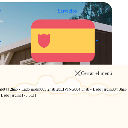
r
Servicios
.
.
o
Cerrar el menú
ab
844 2hab - Lado jardín
865 2hab 2b
LIVING
884 3hab - Lado jardín
884 3hab
 Lado jardín
1175 3CH