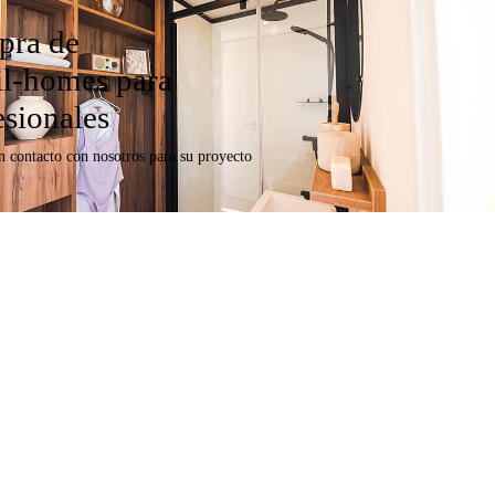
ra de
l-homes para
esionales
n contacto con nosotros para su proyecto