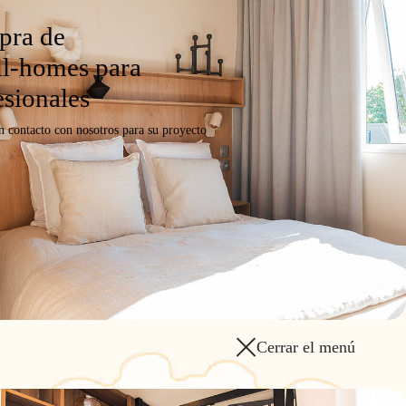
ra de
l-homes para
esionales
n contacto con nosotros para su proyecto
Cerrar el menú