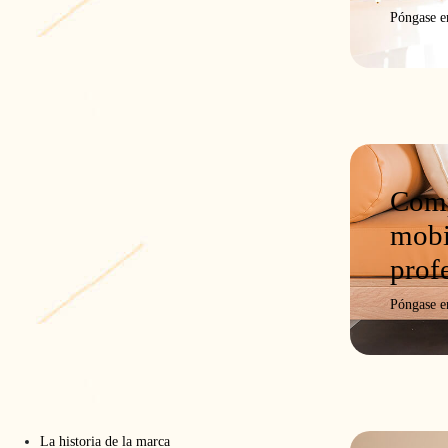
Póngase e
Comp
mobi
prof
Póngase e
La historia de la marca