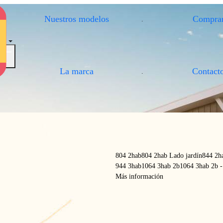
Nuestros modelos
Compra
.
brir / Cerrar el menú
La marca
Contact
.
804 2hab
804 2hab Lado jardín
844 2h
944 3hab
1064 3hab 2b
1064 3hab 2b -
Más información