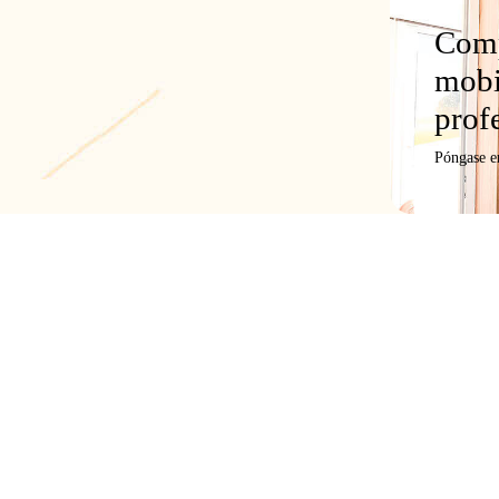
Comp
mobi
prof
Póngase e