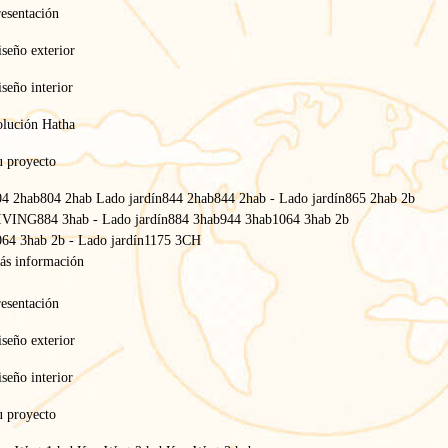
esentación
seño exterior
seño interior
olución Hatha
u proyecto
04 2hab
804 2hab Lado jardín
844 2hab
844 2hab - Lado jardín
865 2hab 2b
IVING
884 3hab - Lado jardín
884 3hab
944 3hab
1064 3hab 2b
64 3hab 2b - Lado jardín
1175 3CH
ás información
esentación
seño exterior
seño interior
u proyecto
Inicio
/
Key West
/