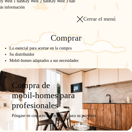
ey West 1 hab
Key West 2 hab
Key West 3 hab
Key West 3 hab
ás información
Key West 3 hab
Cerrar el menú
Key West 3 hab BY O’HARA
Comprar
Modelo
Ficha del
Fotos y
Solicitar una
Lo esencial para acertar en la compra
producto
vídeos
oferta
Su distribuidor
Mobil-homes adaptados a sus necesidades
Compra de
mobil-homes para
profesionales
Póngase en contacto con nosotros para su proyecto